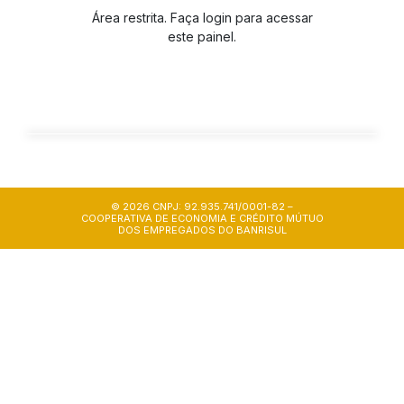
Área restrita. Faça login para acessar
este painel.
© 2026 CNPJ: 92.935.741/0001-82 –
COOPERATIVA DE ECONOMIA E CRÉDITO MÚTUO
DOS EMPREGADOS DO BANRISUL