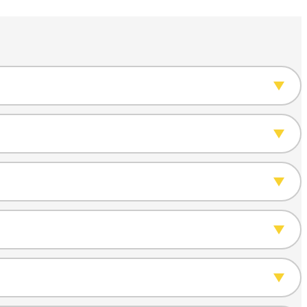
ntratos e contratar novos produtos financeiros com
 de crédito.
o, você deverá aceitar, digitalmente, a Política de
orma simples e rápida.