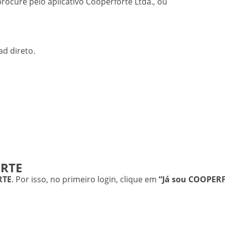
 procure pelo aplicativo Cooperforte Ltda., ou
ad direto.
ORTE
RTE
. Por isso, no primeiro login, clique em
“Já sou COOPER