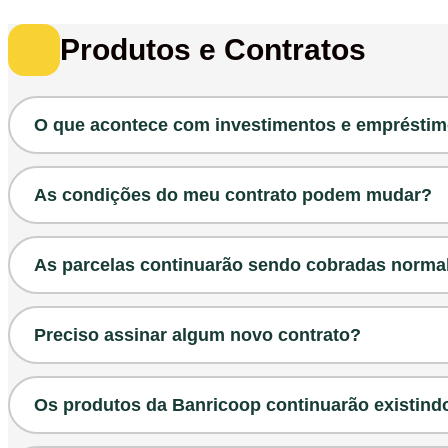
Produtos e Contratos
O que acontece com investimentos e empréstim
Seus contratos continuam. Sua experiência fica ainda m
As condições do meu contrato podem mudar?
Tudo que você contratou continua igual. A principal m
mais facilidade, na palma da sua mão, pelo App COOP
Não. Taxas, prazos e condições seguem exatamente c
As parcelas continuarão sendo cobradas norm
Sim, as parcelas continuarão sendo cobradas da mesm
Preciso assinar algum novo contrato?
Seus contratos permanecem válidos. Além disso, assim 
Os produtos da Banricoop continuarão existind
Privacidade e Proteção de Dados, e o Contrato de Rela